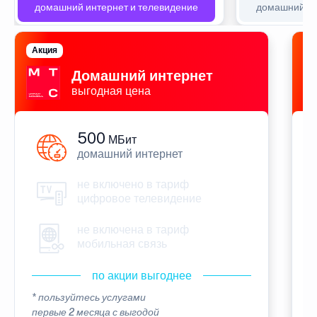
домашний интернет и телевидение
домашний ин
Акция
П
Домашний интернет
выгодная цена
500
МБит
домашний интернет
не включено в тариф
цифровое телевидение
не включена в тариф
мобильная связь
по акции выгоднее
* пользуйтесь услугами
*
первые 2 месяца с выгодой
п