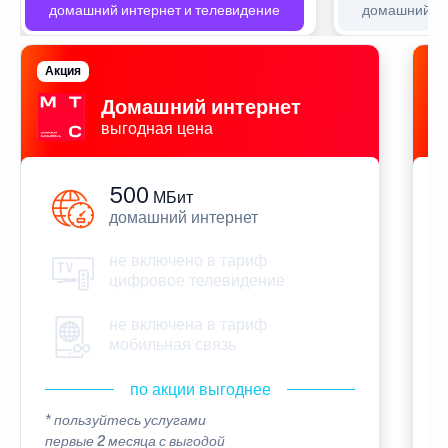
домашний интернет и телевидение
домашний ин
Акция
П
Домашний интернет
выгодная цена
500
МБит
домашний интернет
не включено в тариф
цифровое телевидение
не включена в тариф
мобильная связь
по акции выгоднее
* пользуйтесь услугами
*
первые 2 месяца с выгодой
п