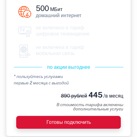
500
МБит
домашний интернет
не включено в тариф
цифровое телевидение
не включена в тариф
мобильная связь
по акции выгоднее
* пользуйтесь услугами
первые 2 месяца с выгодой
445
890 рублей
/в месяц
В стоимость тарифа включены
дополнительные услуги
Готовы подключить