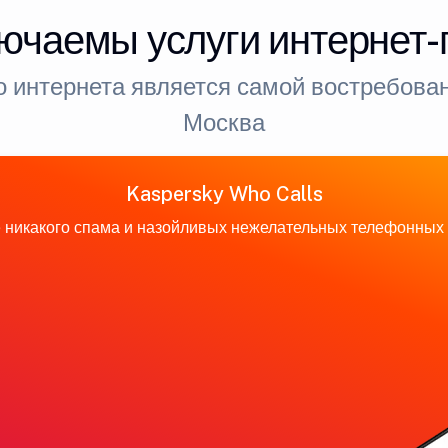
ючаемы услуги интернет
 интернета является самой востребован
Москва
Kaspersky Who Calls
 никакого спама и назойливых нежелательных телефонных 