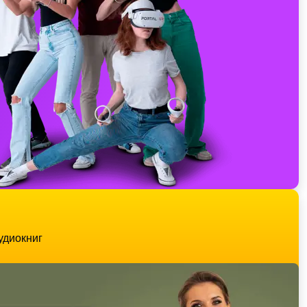
удиокниг