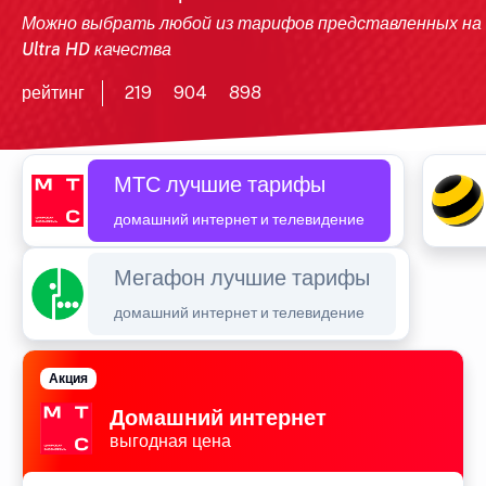
Можно выбрать любой из тарифов представленных на
Ultra HD качества
рейтинг
219
904
898
МТС лучшие тарифы
домашний интернет и телевидение
Мегафон лучшие тарифы
домашний интернет и телевидение
Акция
Домашний интернет
выгодная цена