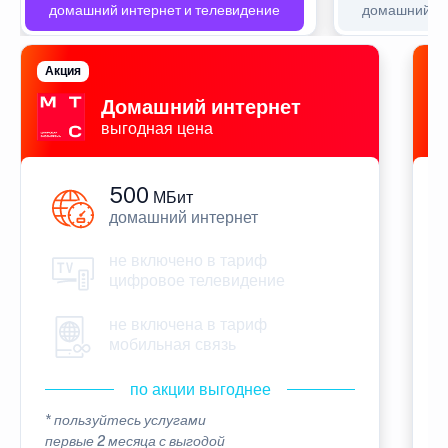
домашний интернет и телевидение
домашний ин
Акция
П
Домашний интернет
выгодная цена
500
МБит
домашний интернет
не включено в тариф
цифровое телевидение
не включена в тариф
мобильная связь
по акции выгоднее
* пользуйтесь услугами
*
первые 2 месяца с выгодой
п