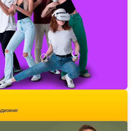
удиокниг