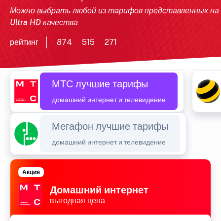
Можно выбрать любой из тарифов представленных на
Ultra HD качества
рейтинг
874
515
271
МТС лучшие тарифы
домашний интернет и телевидение
Мегафон лучшие тарифы
домашний интернет и телевидение
Акция
Домашний интернет
выгодная цена