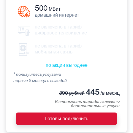
500
МБит
домашний интернет
не включено в тариф
цифровое телевидение
не включена в тариф
мобильная связь
по акции выгоднее
* пользуйтесь услугами
первые 2 месяца с выгодой
445
890 рублей
/в месяц
В стоимость тарифа включены
дополнительные услуги
Готовы подключить