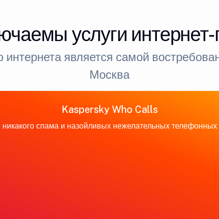
ючаемы услуги интернет
 интернета является самой востребован
Москва
Kaspersky Who Calls
 никакого спама и назойливых нежелательных телефонных 