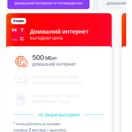
домашний интернет и телевидение
домашний ин
Акция
П
Домашний интернет
выгодная цена
500
МБит
домашний интернет
не включено в тариф
цифровое телевидение
не включена в тариф
мобильная связь
по акции выгоднее
* пользуйтесь услугами
*
первые 2 месяца с выгодой
п