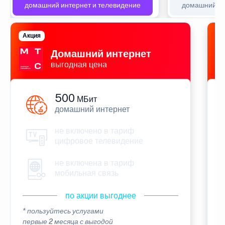
домашний интернет и телевидение
домашний ин
Акция
П
Домашний интернет
выгодная цена
500
МБит
домашний интернет
не включено в тариф
цифровое телевидение
не включена в тариф
мобильная связь
по акции выгоднее
* пользуйтесь услугами
*
первые 2 месяца с выгодой
п