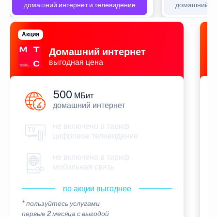
домашний интернет и телевидение
домашний ин
Акция
П
Домашний интернет
выгодная цена
500
МБит
домашний интернет
не включено в тариф
цифровое телевидение
не включена в тариф
мобильная связь
по акции выгоднее
* пользуйтесь услугами
*
первые 2 месяца с выгодой
п