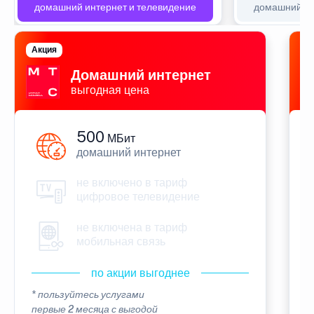
домашний интернет и телевидение
домашний ин
Акция
П
Домашний интернет
выгодная цена
500
МБит
домашний интернет
не включено в тариф
цифровое телевидение
не включена в тариф
мобильная связь
по акции выгоднее
* пользуйтесь услугами
*
первые 2 месяца с выгодой
п