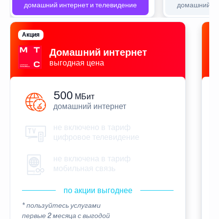
домашний интернет и телевидение
домашний ин
Акция
П
Домашний интернет
выгодная цена
500
МБит
домашний интернет
не включено в тариф
цифровое телевидение
не включена в тариф
мобильная связь
по акции выгоднее
* пользуйтесь услугами
*
первые 2 месяца с выгодой
п