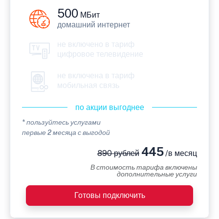
500
МБит
домашний интернет
не включено в тариф
цифровое телевидение
не включена в тариф
мобильная связь
по акции выгоднее
* пользуйтесь услугами
первые 2 месяца с выгодой
445
890 рублей
/в месяц
В стоимость тарифа включены
дополнительные услуги
Готовы подключить