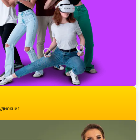
удиокниг