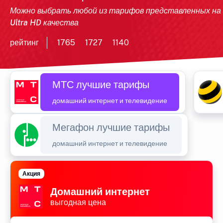
Можно выбрать любой из тарифов представленных на
Ultra HD качества
рейтинг
1765
1727
1140
МТС лучшие тарифы
домашний интернет и телевидение
Мегафон лучшие тарифы
домашний интернет и телевидение
Акция
Домашний интернет
выгодная цена