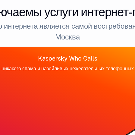
ючаемы услуги интернет
 интернета является самой востребован
Москва
Kaspersky Who Calls
 никакого спама и назойливых нежелательных телефонных 