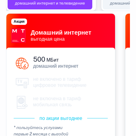
домашний интернет и телевидение
домашний ин
Акция
П
Домашний интернет
выгодная цена
500
МБит
домашний интернет
не включено в тариф
цифровое телевидение
не включена в тариф
мобильная связь
по акции выгоднее
* пользуйтесь услугами
*
первые 2 месяца с выгодой
п