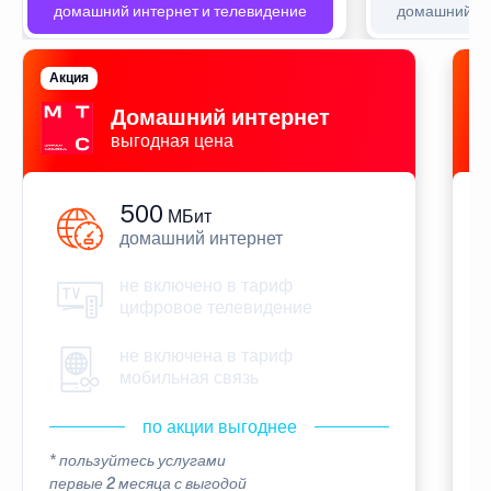
домашний интернет и телевидение
домашний ин
Акция
П
Домашний интернет
выгодная цена
500
МБит
домашний интернет
не включено в тариф
цифровое телевидение
не включена в тариф
мобильная связь
по акции выгоднее
* пользуйтесь услугами
*
первые 2 месяца с выгодой
п