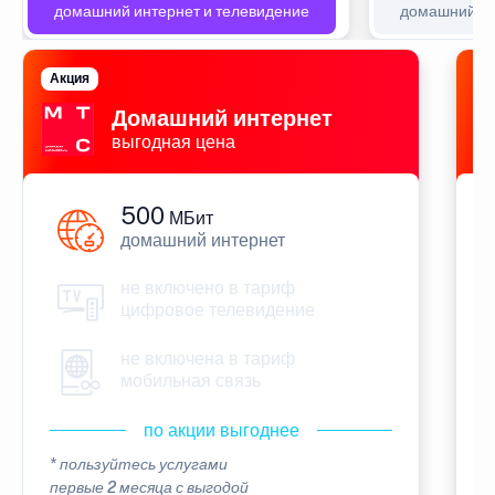
домашний интернет и телевидение
домашний ин
Акция
П
Домашний интернет
выгодная цена
500
МБит
домашний интернет
не включено в тариф
цифровое телевидение
не включена в тариф
мобильная связь
по акции выгоднее
* пользуйтесь услугами
*
первые 2 месяца с выгодой
п