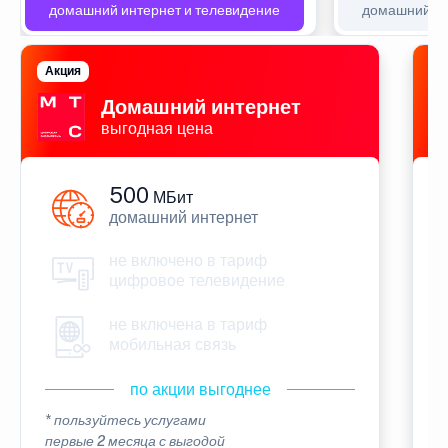
домашний интернет и телевидение
домашний ин
Акция
П
Домашний интернет
выгодная цена
500
МБит
домашний интернет
не включено в тариф
цифровое телевидение
не включена в тариф
мобильная связь
по акции выгоднее
* пользуйтесь услугами
*
первые 2 месяца с выгодой
п